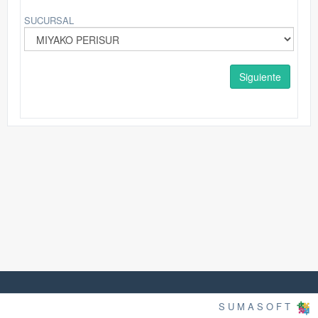
SUCURSAL
Siguiente
S U M A S O F T